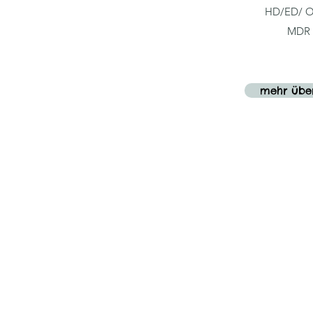
HD/ED/ O
MDR 
mehr übe