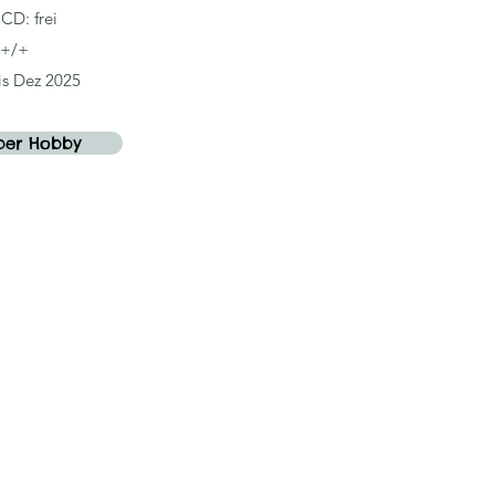
D: frei
+/+
is Dez 2025
ber Hobby