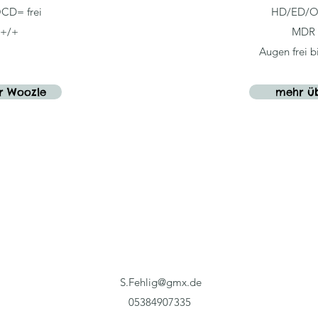
CD= frei
HD/ED/OC
+/+
MDR 
Augen frei b
r Woozle
mehr ü
S.Fehlig@gmx.de
05384907335