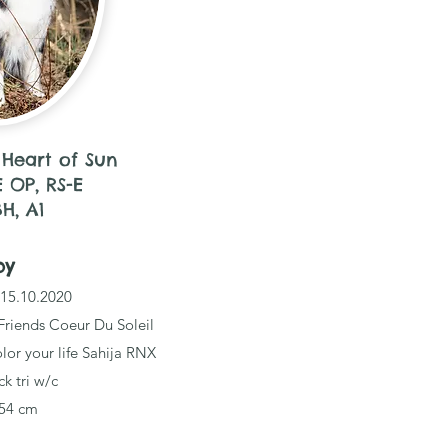
 Heart of Sun
E OP, RS-E
BH, A1
by
 15.10.2020
Friends Coeur Du Soleil
or your life Sahija RNX
ck tri w/c
 54 cm