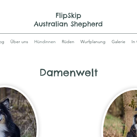
FlipSkip
Australian Shepherd
og
Über uns
Hündinnen
Rüden
Wurfplanung
Galerie
In
Damenwelt