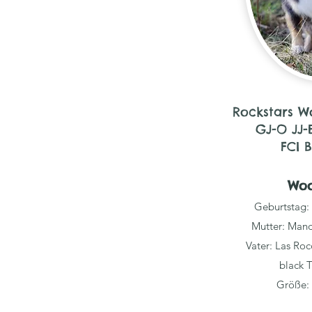
Rockstars W
GJ-O JJ-
FCI 
Wo
Geburtstag:
Mutter: Mand
Vater: Las Ro
black T
Größe: