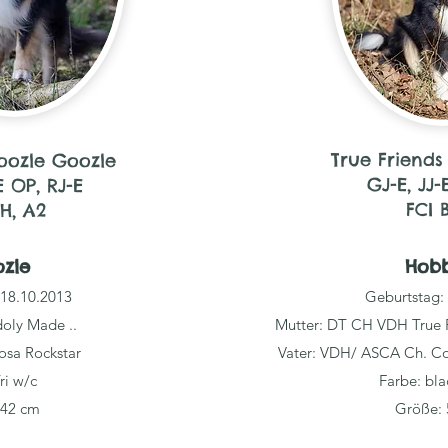
True Friends
oozle Goozle
GJ-E, JJ-
E OP, RJ-E
FCI 
BH, A2
ozle
Hob
 18.10.2013
Geburtstag:
oly Made ..
Mutter: DT CH VDH True 
cosa Rockstar
Vater: VDH/ ASCA Ch. Col
ri w/c
Farbe: bla
 42 cm
Größe: