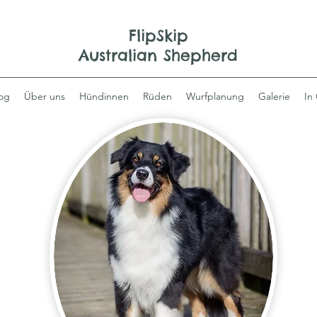
FlipSkip
Australian Shepherd
og
Über uns
Hündinnen
Rüden
Wurfplanung
Galerie
In