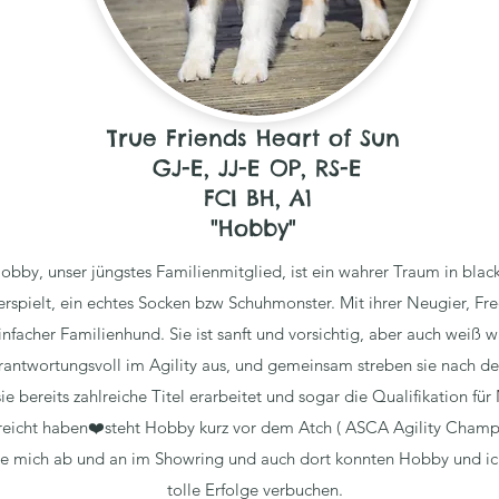
True Friends Heart of Sun
GJ-E, JJ-E OP, RS-E
FCI BH, A1
"Hobby"
obby, unser jüngstes Familienmitglied, ist ein wahrer Traum in black 
verspielt, ein echtes Socken bzw Schuhmonster. Mit ihrer Neugier, Frec
nfacher Familienhund. Sie ist sanft und vorsichtig, aber auch weiß 
erantwortungsvoll im Agility aus, und gemeinsam streben sie nach d
bereits zahlreiche Titel erarbeitet und sogar die Qualifikation für
reicht haben❤️steht Hobby kurz vor dem Atch ( ASCA Agility Champ
be mich ab und an im Showring und auch dort konnten Hobby und ic
tolle Erfolge verbuchen.