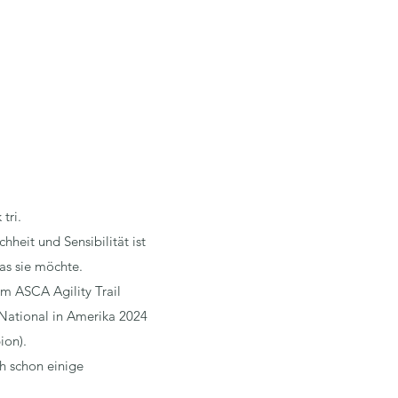
tri.
hheit und Sensibilität ist
was sie möchte.
em ASCA Agility Trail
 National in Amerika 2024
ion).
h schon einige