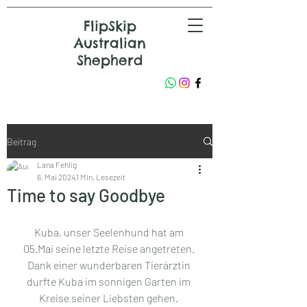
FlipSkip
Australian
Shepherd
Beitrag
Lana Fehlig
6. Mai 2024
1 Min. Lesezeit
Time to say Goodbye
Kuba, unser Seelenhund hat am 
05.Ma
i seine letzte Reise angetreten. 
Dank einer wunderbaren Tierärztin 
durfte Kuba im sonnigen Garten im 
Kreise seiner Liebsten gehen. 