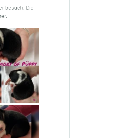
er besuch. Die 
er. 