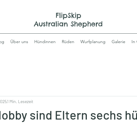
FlipSkip
Australian Shepherd
og
Über uns
Hündinnen
Rüden
Wurfplanung
Galerie
In
2025
1 Min. Lesezeit
Hobby sind Eltern sechs h
.