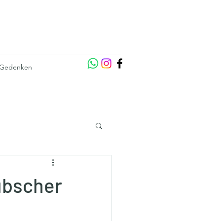
 Gedenken
übscher