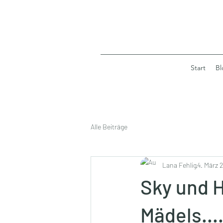
Start
Bl
Alle Beiträge
Lana Fehlig
4. März 
Sky und 
Mädels...